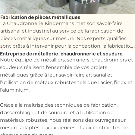
Fabrication de pièces métalliques
La Chaudronnerie Kindermans met son savoir-faire
artisanal et industriel au service de la fabrication de
pièces métalliques sur mesure. Nos experts qualifiés
sont prêts à intervenir pour la conception, la fabrication
Entreprise de métallerie, chaudronnerie et soudure
et l'assemblage de vos installations.
Notre équipe de métalliers, serruriers, chaudronniers et
soudeurs réalisent l'ensemble de vos projets
Grâce à notre maîtrise des techniques de
métalliques grâce à leur savoir-faire artisanal et
chaudronnerie, métallerie et soudure, nous réalisons
l’utilisation de métaux robustes tels que l’acier, l’inox et
des pièces uniques ou en série selon vos plans, vos
l’aluminium.
dimensions et vos contraintes techniques adaptées
aux usages des particuliers, professionnels et des
Grâce à la maîtrise des techniques de fabrication,
industries.
d’assemblage et de soudure et à l’utilisation de
matériaux robustes, nous réalisons des ouvrages sur
mesure adaptés aux exigences et aux contraintes de