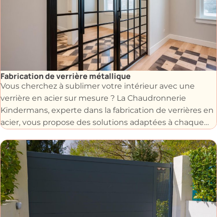
Fabrication de verrière métallique
Vous cherchez à sublimer votre intérieur avec une
verrière en acier sur mesure ? La Chaudronnerie
Kindermans, experte dans la fabrication de verrières en
acier, vous propose des solutions adaptées à chaque
espace que ce soit pour la salle de bain, cuisine,
chambre ou pour un usage industriel.
Nos métalliers sont des professionnels reconnus pour
leur savoir-faire artisanal et leur sens du détail, vous
garantissant des structures métalliques pratiques,
esthétiques et fonctionnels.