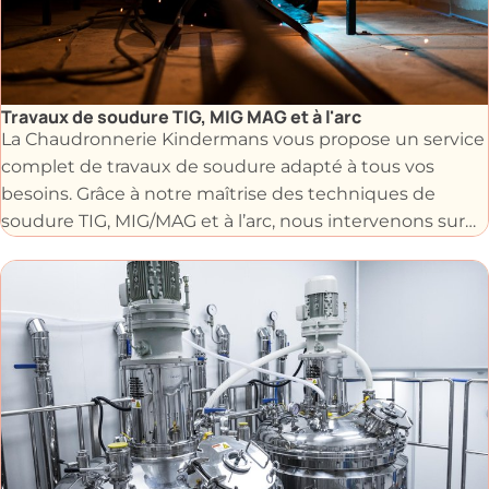
Travaux de soudure TIG, MIG MAG et à l'arc
La Chaudronnerie Kindermans vous propose un service
complet de travaux de soudure adapté à tous vos
besoins. Grâce à notre maîtrise des techniques de
soudure TIG, MIG/MAG et à l’arc, nous intervenons sur
tous types de pièces métalliques pour la fabrication,
l’assemblage, le renforcement ou la réparation.
Grâce à notre savoir-faire reconnu, nos soudeurs
réalisent des interventions précises sur les véhicules
comme les camions, motos, voitures et sur les
équipements industriels tels que les châssis, bennes,
hayons ou les centrales à béton pour garantir des
structures conformes aux exigences de votre activité.