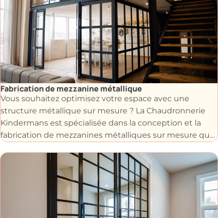
l'espace tout en ajoutant une touche de modernité à
votre intérieur ou extérieur.
Fabrication de mezzanine métallique
Vous souhaitez optimisez votre espace avec une
structure métallique sur mesure ? La Chaudronnerie
Kindermans est spécialisée dans la conception et la
fabrication de mezzanines métalliques sur mesure que
ce soit pour un usage professionnel ou résidentiel.
Nos artisans métalliers sont expérimentés pour vous
assurer des structures métalliques personnalisées afin
de répondre à vos besoins spécifiques.