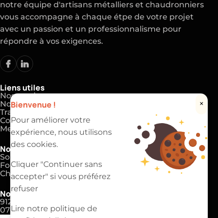
notre équipe d'artisans métalliers et chaudronniers
vous accompagne à chaque étpe de votre projet
avec un passion et un professionnalisme pour
répondre à vos exigences.
Liens utiles
Nos services
Bienvenue !
×
Nos réalisations
Travaux de métallerie
Contactez-nous
Pour améliorer votre
Mention légales
expérience, nous utilisons
des cookies.
Nos expertises
Soudeur et chaudronnier
Cliquer "Continuer sans
Formation en métallurgie
Chaudronnerie
accepter" si vous préférez
refuser
Nos coordonnées
91220 Brétigny-sur-Orge
Lire notre politique de
07 83 81 00 69