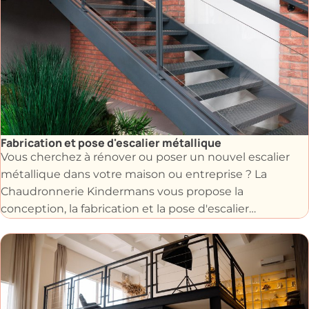
décorative unique, nous vous garantissons des
réalisations solides, élégantes et personnalisées grâce à
notre maîtrise du travail du métal.
Fabrication et pose d'escalier métallique
Vous cherchez à rénover ou poser un nouvel escalier
métallique dans votre maison ou entreprise ? La
Chaudronnerie Kindermans vous propose la
conception, la fabrication et la pose d'escalier
métallique adaptés à vos besoins et à votre style.
Que ce soit pour un escalier intérieur, extérieur,
colimaçon ou escalier industriel, nous réalisons des
structures élégantes et fonctionnelles optimisent