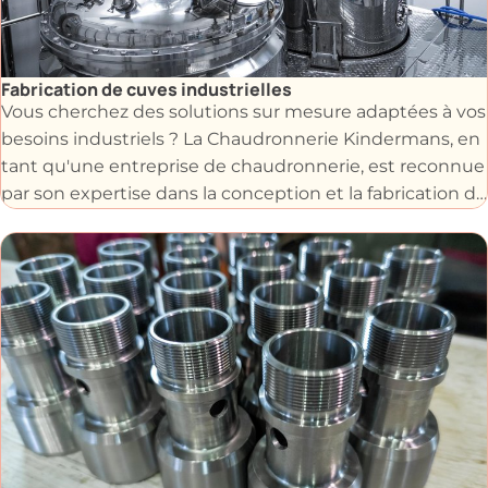
Fabrication de cuves industrielles
Vous cherchez des solutions sur mesure adaptées à vos
besoins industriels ? La Chaudronnerie Kindermans, en
tant qu'une entreprise de chaudronnerie, est reconnue
par son expertise dans la conception et la fabrication de
cuves industrielles et de cuves en inox.
Grâce à l'utilisation des métaux comme l’acier,
l’aluminium ou l’inox, nous fabriquons tout type de
cuves industrielles, cuves de stockage, citernes et
réservoirs afin de répondre aux besoins spécifiques de
chaque client.