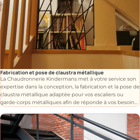
Grâce à notre savoir-faire et au travail avec des
matériaux robustes tels que l’acier, l’inox ou
l’aluminium, nous vous garantissons des constructions
métalliques durables, élégantes et conformes aux
normes de sécurité.
Fabrication et pose de claustra métallique
La Chaudronnerie Kindermans met à votre service son
expertise dans la conception, la fabrication et la pose de
claustra métallique adaptée pour vos escaliers ou
garde-corps métalliques afin de réponde à vos besoins
et à vos préférences.
Que ce soit pour sécuriser un espace, créer une
séparation harmonieuse ou apporter une touche