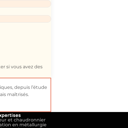
er si vous avez des
iques, depuis l’étude
is maîtrisés.
xpertises
ur et chaudronnier
tion en métallurgie