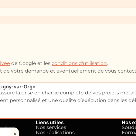
rivée
de Google et les
conditions d'utilisation
.
ent de votre demande et éventuellement de vous contact
étigny-sur-Orge
ssure la prise en charge complète de vos projets métall
t personnalisé et une qualité d’exécution dans les déla
Liens utiles
Nos e
Nos services
Soude
alisée
Nos réalisations
Forma
×