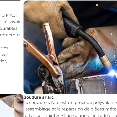
MIG MAG,
tre savoir-
 durables
protecteur.
 vos
à vos
ier,
Soudure à l'arc
La soudure à l’arc est un procédé polyvalent 
l’assemblage et la réparation de pièces méta
fortes contraintes. Grâce à une électrode en