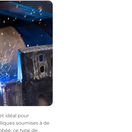
et idéal pour
lliques soumises à de
robée, ce type de