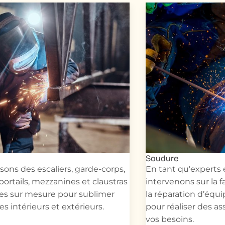
Soudure
sons des escaliers, garde-corps,
En tant qu'experts
 portails, mezzanines et claustras
intervenons sur la fa
es sur mesure pour sublimer
la réparation d’éq
s intérieurs et extérieurs.
pour réaliser des a
vos besoins.