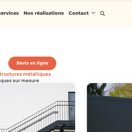
Devis immédiat
services
Nos réalisations
Contact
 sur mesure
 disposition son savoir-faire en chaudronnerie, métallerie et soudure
ructures métalliques sur-mesure telles que des garde-corps, des escaliers, 
, des claustras, des portails... avec précision.
Devis en ligne
structures métalliques
iques sur mesure