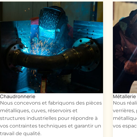
Chaudronnerie
Métallerie
Nous concevons et fabriquons des pièces
Nous réali
métalliques, cuves, réservoirs et
verrières,
structures industrielles pour répondre à
métalliqu
vos contraintes techniques et garantir un
vos espace
travail de qualité.