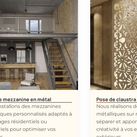
e mezzanine en métal
Pose de claustra
nstallons des mezzanines
Nous réalisons d
iques personnalisés adaptés à
métalliques sur
ages résidentiels ou
séparer et appo
iels pour optimiser vos
créativité à vos 