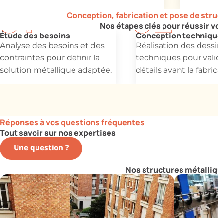
Conception, fabrication et pose de str
Nos étapes clés pour réussir v
Étude des besoins
Conception techniqu
Analyse des besoins et des
Réalisation des dessi
contraintes pour définir la
techniques pour valid
solution métallique adaptée.
détails avant la fabric
Réponses à vos questions fréquentes
Tout savoir sur nos expertises
Une question ?
Nos structures métalli