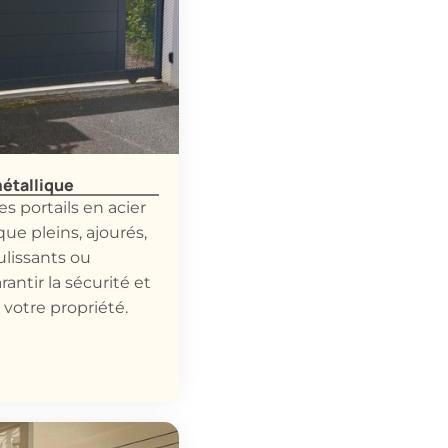
métallique
s portails en acier
ue pleins, ajourés,
ulissants ou
antir la sécurité et
e votre propriété.