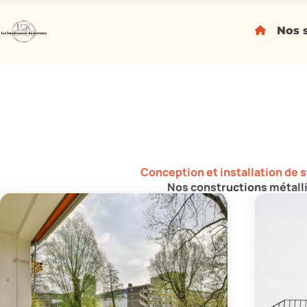
Nos 
Chaudronnerie et métallerie
La Chaudronnerie Kindermans met à votre
concevoir, fabriquer et installer vos st
verrières
Conception et installation de 
Nos constructions métall