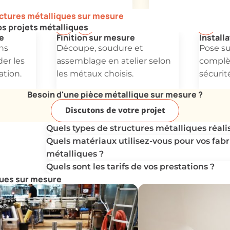
uctures métalliques sur mesure
os projets métalliques
e
Finition sur mesure
Installa
ns
Découpe, soudure et
Pose sur
er les
assemblage en atelier selon
complè
ation.
les métaux choisis.
sécurité
Besoin d'une pièce métallique sur mesure ?
Discutons de votre projet
Quels types de structures métalliques réali
Quels matériaux utilisez-vous pour vos fabr
métalliques ?
Quels sont les tarifs de vos prestations ?
ques sur mesure