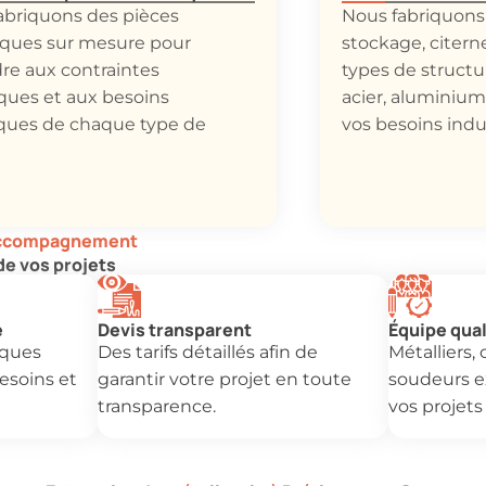
abriquons des pièces
Nous fabriquons
iques sur mesure pour
stockage, citerne
re aux contraintes
types de struct
ques et aux besoins
acier, aluminium
iques de chaque type de
vos besoins indus
 accompagnement
de vos projets
e
Devis transparent
Équipe qual
iques
Des tarifs détaillés afin de
Métalliers,
esoins et
garantir votre projet en toute
soudeurs ex
transparence.
vos projets