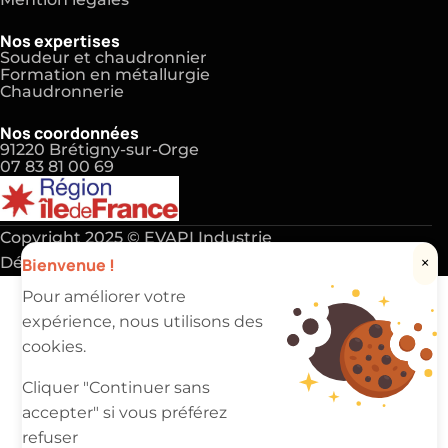
Mention légales
Nos expertises
Soudeur et chaudronnier
Formation en métallurgie
Chaudronnerie
Nos coordonnées
91220 Brétigny-sur-Orge
07 83 81 00 69
Copyright 2025 ©
EVAPI Industrie
Bienvenue !
×
Défiler vers le haut
Pour améliorer votre
expérience, nous utilisons des
cookies.
Cliquer "Continuer sans
accepter" si vous préférez
refuser