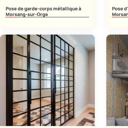
Pose de garde-corps métallique à
Pose d'
Morsang-sur-Orge
Morsan