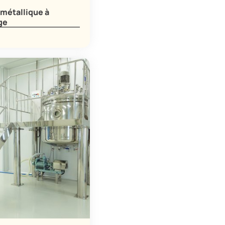
 métallique à
ge