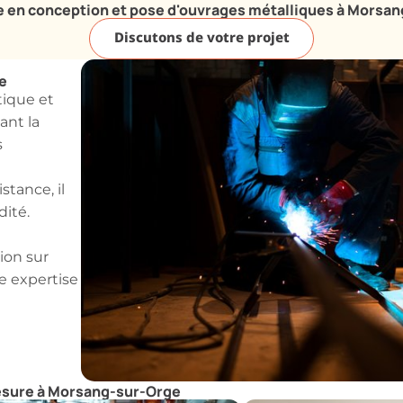
e en conception et pose d'ouvrages métalliques à Morsa
Discutons de votre projet
e
tique et
ant la
s
stance, il
dité.
ion sur
e expertise
esure à Morsang-sur-Orge