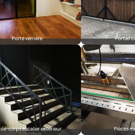
Porte verrière
Portail c
de-corps escalier extérieur
Pièces mé