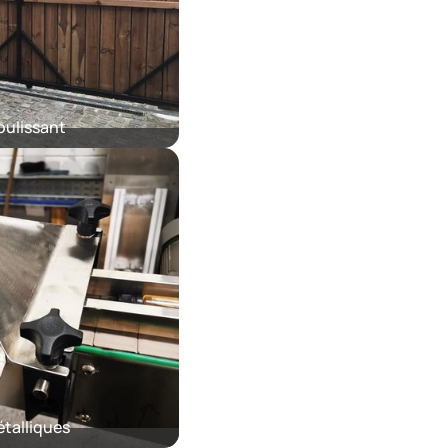
oulissant
talliques