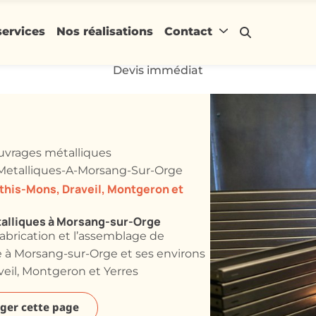
services
Nos réalisations
Contact
Devis immédiat
ouvrages métalliques
Metalliques-A-Morsang-Sur-Orge
this-Mons, Draveil, Montgeron et
talliques à Morsang-sur-Orge
fabrication et l’assemblage de
e à Morsang-sur-Orge et ses environs
veil, Montgeron et Yerres
ger cette page