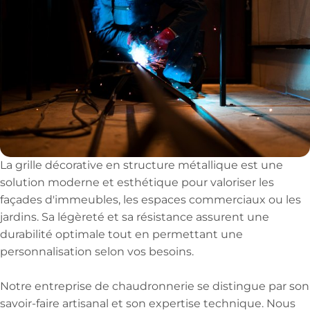
La grille décorative en structure métallique est une
solution moderne et esthétique pour valoriser les
façades d'immeubles, les espaces commerciaux ou les
jardins. Sa légèreté et sa résistance assurent une
durabilité optimale tout en permettant une
personnalisation selon vos besoins.
Notre entreprise de chaudronnerie se distingue par son
savoir-faire artisanal et son expertise technique. Nous