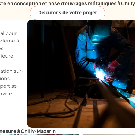
ste en conception et pose d'ouvrages métalliques à Chill
Discutons de votre projet
éal pour
oderne à
es
ieure.
ation sur-
ions
xpertise
ervice
mesure à Chilly-Mazarin