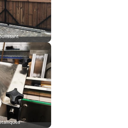
oulissant
talliques