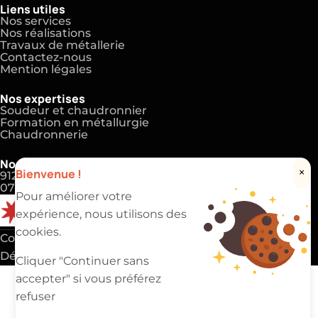
Liens utiles
Nos services
Nos réalisations
Travaux de métallerie
Contactez-nous
Mention légales
Nos expertises
Soudeur et chaudronnier
Formation en métallurgie
Chaudronnerie
Nos coordonnées
Bienvenue !
×
91220 Brétigny-sur-Orge
07 83 81 00 69
Pour améliorer votre
expérience, nous utilisons des
cookies.
Copyright 2025 ©
EVAPI Industrie
Défiler vers le haut
Cliquer "Continuer sans
accepter" si vous préférez
refuser