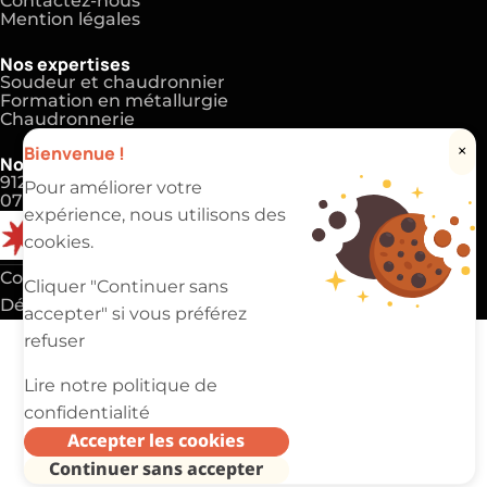
Contactez-nous
Mention légales
Nos expertises
Soudeur et chaudronnier
Formation en métallurgie
Chaudronnerie
Bienvenue !
×
Nos coordonnées
91220 Brétigny-sur-Orge
Pour améliorer votre
07 83 81 00 69
expérience, nous utilisons des
cookies.
Copyright 2025 ©
EVAPI Industrie
Cliquer "Continuer sans
Défiler vers le haut
accepter" si vous préférez
refuser
Lire notre politique de
confidentialité
Accepter les cookies
Continuer sans accepter