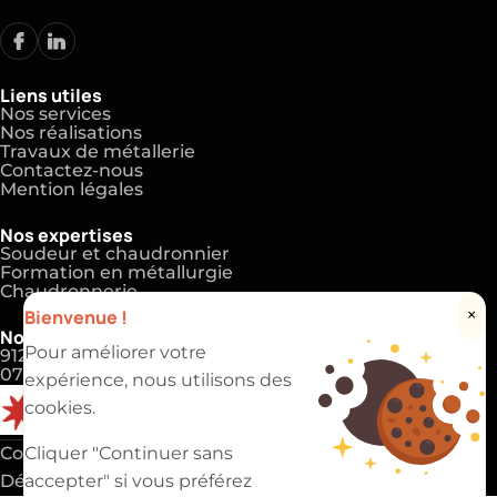
Liens utiles
Nos services
Nos réalisations
Travaux de métallerie
Contactez-nous
Mention légales
Nos expertises
Soudeur et chaudronnier
Formation en métallurgie
Chaudronnerie
Bienvenue !
×
Nos coordonnées
Pour améliorer votre
91220 Brétigny-sur-Orge
07 83 81 00 69
expérience, nous utilisons des
cookies.
Copyright 2025 ©
EVAPI Industrie
Cliquer "Continuer sans
Défiler vers le haut
accepter" si vous préférez