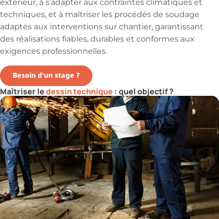
extérieur, à s’adapter aux contraintes climatiques et
techniques, et à maîtriser les procédés de soudage
adaptés aux interventions sur chantier, garantissant
des réalisations fiables, durables et conformes aux
exigences professionnelles.
Besoin d'un stage ?
Maîtriser le
dessin technique
: quel objectif ?