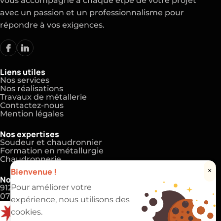
vous accompagne à chaque étpe de votre projet
avec un passion et un professionnalisme pour
répondre à vos exigences.
Liens utiles
Nos services
Nos réalisations
Travaux de métallerie
Contactez-nous
Mention légales
Nos expertises
Soudeur et chaudronnier
Formation en métallurgie
Chaudronnerie
Bienvenue !
×
Nos coordonnées
Pour améliorer votre
91220 Brétigny-sur-Orge
07 83 81 00 69
expérience, nous utilisons des
cookies.