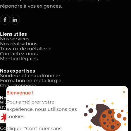
répondre à vos exigences.
Liens utiles
Nos services
Nos réalisations
Travaux de métallerie
Contactez-nous
Mention légales
Nos expertises
Soudeur et chaudronnier
Formation en métallurgie
Chaudronnerie
Bienvenue !
×
Nos coordonnées
Pour améliorer votre
91220 Brétigny-sur-Orge
07 83 81 00 69
expérience, nous utilisons des
cookies.
Copyright 2025 ©
EVAPI Industrie
Cliquer "Continuer sans