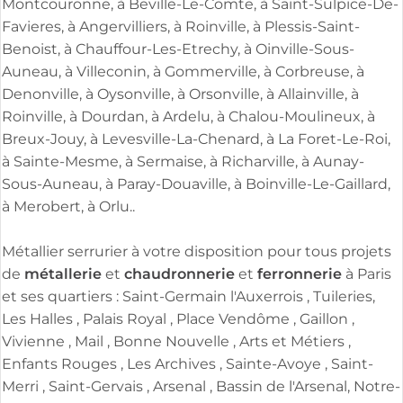
Montcouronne, à Beville-Le-Comte, à Saint-Sulpice-De-
Favieres, à Angervilliers, à Roinville, à Plessis-Saint-
Benoist, à Chauffour-Les-Etrechy, à Oinville-Sous-
Auneau, à Villeconin, à Gommerville, à Corbreuse, à
Denonville, à Oysonville, à Orsonville, à Allainville, à
Roinville, à Dourdan, à Ardelu, à Chalou-Moulineux, à
Breux-Jouy, à Levesville-La-Chenard, à La Foret-Le-Roi,
à Sainte-Mesme, à Sermaise, à Richarville, à Aunay-
Sous-Auneau, à Paray-Douaville, à Boinville-Le-Gaillard,
à Merobert, à Orlu..
Métallier serrurier à votre disposition pour tous projets
métallerie
chaudronnerie
ferronnerie
de
et
et
à Paris
et ses quartiers : Saint-Germain l'Auxerrois , Tuileries,
Les Halles , Palais Royal , Place Vendôme , Gaillon ,
Vivienne , Mail , Bonne Nouvelle , Arts et Métiers ,
Enfants Rouges , Les Archives , Sainte-Avoye , Saint-
Merri , Saint-Gervais , Arsenal , Bassin de l'Arsenal, Notre-