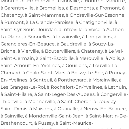
Montcourt-Fromonville, à Nonville, à Bourron-Marlotte,
à Garentreville, à Bromeilles, à Desmonts, à Fromont, à
Chatenoy, à Saint-Mammes, à Ondreville-Sur-Essonne,
à Rumont, à La Grande-Paroisse, à Chatignonville, à
Saint-Cyr-Sous-Dourdan, à Intreville, à Voise, à Authon-
La-Plaine, à Bonnelles, à Levainville, à Longvilliers, à
Garancieres-En-Beauce, à Baudreville, à Souzy-La-
Briche, à Vierville, à Boutervilliers, à Chatenay, à Le Val-
Saint-Germain, à Saint-Escobille, à Merouville, à Ablis, à
Saint-Arnoult-En-Yvelines, à Gouillons, à Louville-La-
Chenard, à Chalo-Saint-Mars, à Boissy-Le-Sec, à Prunay-
En-Yvelines, à Santeuil, à Ponthevrard, à Morainville, à
Les Granges-Le-Roi, à Rochefort-En-Yvelines, à Lethuin,
à Saint-Hilaire, à Saint-Leger-Des-Aubees, à Congerville-
Thionville, à Monnerville, à Saint-Cheron, à Rouvray-
Saint-Denis, à Maisons, à Ouarville, à Neuvy-En-Beauce,
à Sainville, à Mondonville-Saint-Jean, à Saint-Martin-De-
Brethencourt, à Pussay, à Saint-Maurice-