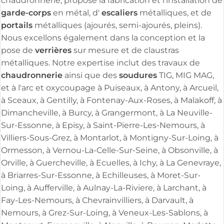
chaudronnerie, propose la fabrication et l'installation de
garde-corps
escaliers
en métal, d'
métalliques, et de
portails
métalliques (ajourés, semi-ajourés, pleins).
Nous excellons également dans la conception et la
verrières
pose de
sur mesure et de claustras
métalliques. Notre expertise inclut des travaux de
chaudronnerie
soudures
ainsi que des
TIG, MIG MAG,
et à l'arc et oxycoupage à Puiseaux, à Antony, à Arcueil,
à Sceaux, à Gentilly, à Fontenay-Aux-Roses, à Malakoff, à
Dimancheville, à Burcy, à Grangermont, à La Neuville-
Sur-Essonne, à Episy, à Saint-Pierre-Les-Nemours, à
Villiers-Sous-Grez, à Montarlot, à Montigny-Sur-Loing, à
Ormesson, à Vernou-La-Celle-Sur-Seine, à Obsonville, à
Orville, à Guercheville, à Ecuelles, à Ichy, à La Genevraye,
à Briarres-Sur-Essonne, à Echilleuses, à Moret-Sur-
Loing, à Aufferville, à Aulnay-La-Riviere, à Larchant, à
Fay-Les-Nemours, à Chevrainvilliers, à Darvault, à
Nemours, à Grez-Sur-Loing, à Veneux-Les-Sablons, à