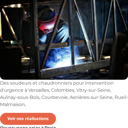
Des soudeurs et chaudronniers pour intervention
d'urgence à Versailles, Colombes, Vitry-sur-Seine,
Aulnay-sous-Bois, Courbevoie, Asnières-sur-Seine, Rueil-
Malmaison,
Voir nos réalisations
Oxycoupage acier à Paris