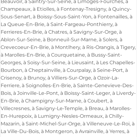
Beauvoir, à Saintry-Sur-Seine, à Limoges-Fourches, à
Champeaux, à Etiolles, à Fontenay-Tresigny, à Quincy-
Sous-Senart, à Boissy-Sous-Saint-Yon, à Fontenailles, à
La Queue-En-Brie, à Saint-Fargeau-Ponthierry, à
Ferrieres-En-Brie, à Chatres, à Savigny-Sur-Orge, à
Ablon-Sur-Seine, à Bonneuil-Sur-Marne, à Solers, à
Crevecoeur-En-Brie, à Montlhery, à Ris-Orangis, à Tigery,
à Marolles-En-Brie, à Courquetaine, à Bussy-Saint-
Georges, à Soisy-Sur-Seine, à Lieusaint, à Les Chapelles-
Bourbon, à Cheptainville, à Courpalay, à Seine-Port, à
Crisenoy, à Brunoy, à Villiers-Sur-Orge, à Ozoir-La-
Ferriere, à Soignolles-En-Brie, à Sainte-Genevieve-Des-
Bois, à Joinville-Le-Pont, à Boissy-Saint-Leger, à Liverdy-
En-Brie, à Champigny-Sur-Marne, à Coubert, à
Villecresnes, à Savigny-Le-Temple, à Breau, à Marolles-
En-Hurepoix, à Lumigny-Nesles-Ormeaux, à Chilly-
Mazarin, à Saint-Michel-Sur-Orge, à Villeneuve-Le-Roi, à
La Ville-Du-Bois, à Montgeron, à Avrainville, à Yerres, à