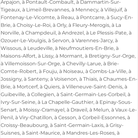
Arpajon, à Pontault-Combault, à Dammartin-Sur-
Tigeaux, à Limeil-Brevannes, à Mennecy, à Villejuif, à
Fontenay-Le-Vicomte, à Reau, à Pontcarre, à Sucy-En-
Brie, à Choisy-Le-Roi, à Orly, à Fleury-Merogis, à La
Norville, à Champdeuil, à Andrezel, à Le Plessis-Pate, à
Ozouer-Le-Voulgis, à Servon, à Varennes-Jarcy, à
Wissous, à Leudeville, à Neufmoutiers-En-Brie, à
Maisons-Alfort, à Lissy, à Mormant, à Bretigny-Sur-Orge,
à Villemoisson-Sur-Orge, à Chevilly-Larue, à Brie-
Comte-Robert, à Fouju, à Noiseau, à Combs-La-Ville, à
Jossigny, à Santeny, à Voisenon, à Thiais, à Chaumes-En-
Brie, à Mortcerf, à Quiers, à Villeneuve-Saint-Denis, à
Guibeville, à Collegien, à Saint-Germain-Les-Corbeil, à
Ivry-Sur-Seine, à La Chapelle-Gauthier, à Epinay-Sous-
Senart, à Moissy-Cramayel, à Draveil, à Melun, à Vaux-Le-
Penil, à Viry-Chatillon, à Cesson, à Corbeil-Essonnes, à
Croissy-Beaubourg, à Saint-Germain-Laxis, à Grisy-
Suisnes, à Saint-Maurice, à Mandres-Les-Roses, à