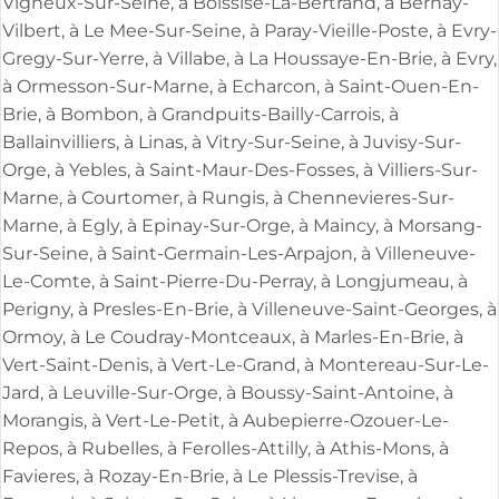
Vigneux-Sur-Seine, à Boissise-La-Bertrand, à Bernay-
Vilbert, à Le Mee-Sur-Seine, à Paray-Vieille-Poste, à Evry-
Gregy-Sur-Yerre, à Villabe, à La Houssaye-En-Brie, à Evry,
à Ormesson-Sur-Marne, à Echarcon, à Saint-Ouen-En-
Brie, à Bombon, à Grandpuits-Bailly-Carrois, à
Ballainvilliers, à Linas, à Vitry-Sur-Seine, à Juvisy-Sur-
Orge, à Yebles, à Saint-Maur-Des-Fosses, à Villiers-Sur-
Marne, à Courtomer, à Rungis, à Chennevieres-Sur-
Marne, à Egly, à Epinay-Sur-Orge, à Maincy, à Morsang-
Sur-Seine, à Saint-Germain-Les-Arpajon, à Villeneuve-
Le-Comte, à Saint-Pierre-Du-Perray, à Longjumeau, à
Perigny, à Presles-En-Brie, à Villeneuve-Saint-Georges, à
Ormoy, à Le Coudray-Montceaux, à Marles-En-Brie, à
Vert-Saint-Denis, à Vert-Le-Grand, à Montereau-Sur-Le-
Jard, à Leuville-Sur-Orge, à Boussy-Saint-Antoine, à
Morangis, à Vert-Le-Petit, à Aubepierre-Ozouer-Le-
Repos, à Rubelles, à Ferolles-Attilly, à Athis-Mons, à
Favieres, à Rozay-En-Brie, à Le Plessis-Trevise, à