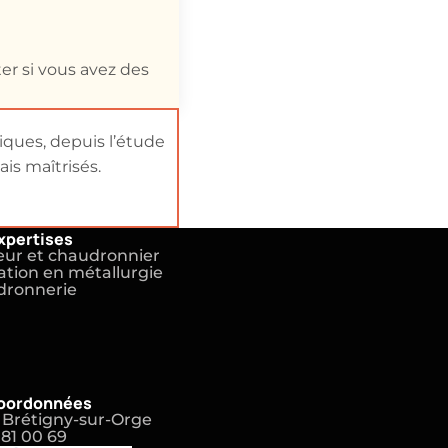
er si vous avez des
iques, depuis l’étude
is maîtrisés.
xpertises
ur et chaudronnier
tion en métallurgie
dronnerie
oordonnées
 Brétigny-sur-Orge
 81 00 69