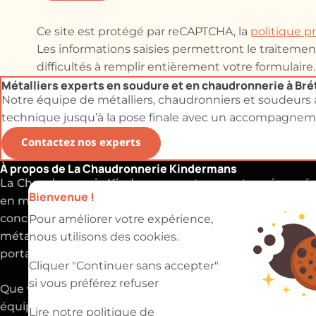
Ce site est protégé par reCAPTCHA, la
politique p
Les informations saisies permettront le traitem
difficultés à remplir entièrement votre formulaire.
Métalliers experts en soudure et en chaudronnerie à Br
Notre équipe de métalliers, chaudronniers et soudeurs a
technique jusqu’à la pose finale avec un accompagnemen
Contactez nos experts
À propos de La Chaudronnerie Kindermans
La Chaudronnerie Kindermans est une entreprise spéci
Bienvenue !
en métallerie, chaudronnerie et soudure. Nous réalison
conception, la fabrication et l'installation de structures
Pour améliorer votre expérience,
métalliques sur mesure : les garde-corps, escaliers, verr
nous utilisons des cookies.
portails, cuves et les pièces industrielles.
Cliquer "Continuer sans accepter"
si vous préférez refuser
Que vous soyez un particulier ou un professionnel, not
équipe d'artisans métalliers et chaudronniers vous
Lire notre politique de