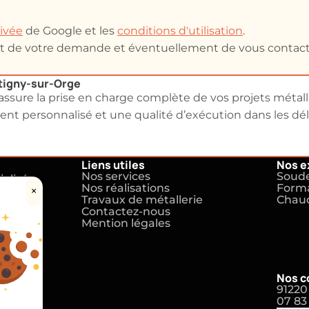
rivée
de Google et les
conditions d'utilisation
.
ent de votre demande et éventuellement de vous contact
étigny-sur-Orge
ssure la prise en charge complète de vos projets métall
t personnalisé et une qualité d’exécution dans les déla
Liens utiles
Nos e
Nos services
Soude
alisée
Nos réalisations
Forma
×
s la
Travaux de métallerie
Chau
Contactez-nous
Mention légales
ières,
Nos c
re
91220
07 83