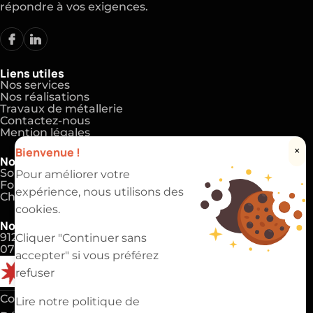
répondre à vos exigences.
Liens utiles
Nos services
Nos réalisations
Travaux de métallerie
Contactez-nous
Mention légales
Bienvenue !
×
Nos expertises
Soudeur et chaudronnier
Pour améliorer votre
Formation en métallurgie
expérience, nous utilisons des
Chaudronnerie
cookies.
Nos coordonnées
91220 Brétigny-sur-Orge
Cliquer "Continuer sans
07 83 81 00 69
accepter" si vous préférez
refuser
Copyright 2025 ©
EVAPI Industrie
Lire notre politique de